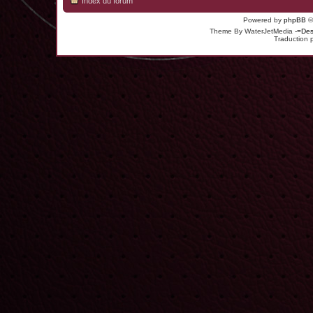
Index du forum
Powered by
phpBB
©
Theme By WaterJetMedia
-=Des
Traduction 