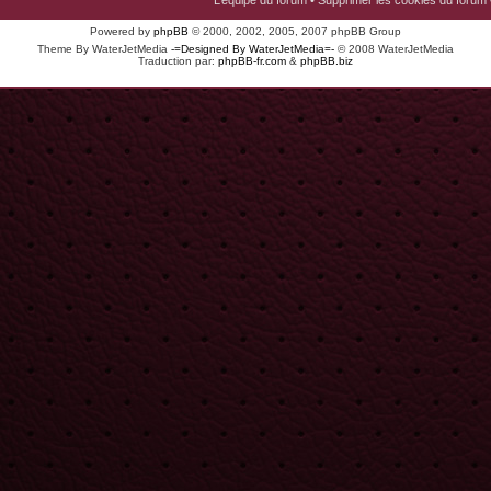
L’équipe du forum
•
Supprimer les cookies du forum
Powered by
phpBB
© 2000, 2002, 2005, 2007 phpBB Group
Theme By WaterJetMedia
-=Designed By WaterJetMedia=-
© 2008 WaterJetMedia
Traduction par:
phpBB-fr.com
&
phpBB.biz