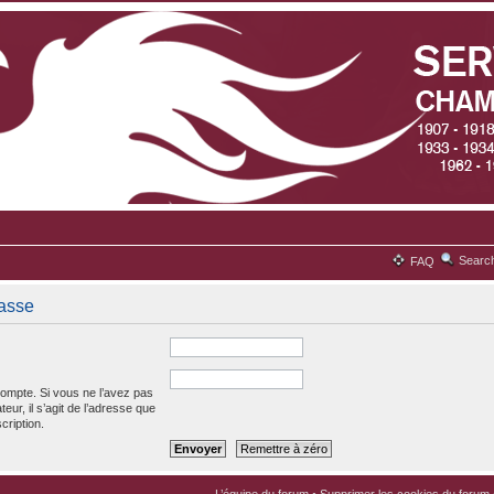
Searc
FAQ
passe
ompte. Si vous ne l’avez pas
teur, il s’agit de l’adresse que
cription.