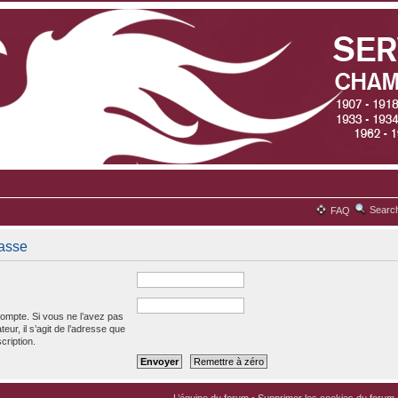
Searc
FAQ
passe
ompte. Si vous ne l’avez pas
teur, il s’agit de l’adresse que
cription.