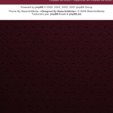
L’équipe du forum
•
Supprimer les cookies du forum
Powered by
phpBB
© 2000, 2002, 2005, 2007 phpBB Group
Theme By WaterJetMedia
-=Designed By WaterJetMedia=-
© 2008 WaterJetMedia
Traduction par:
phpBB-fr.com
&
phpBB.biz