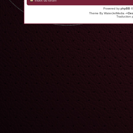
Index du forum
Powered by
phpBB
©
Theme By WaterJetMedia
-=Des
Traduction 