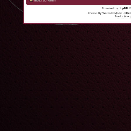
Index du forum
Powered by
phpBB
©
Theme By WaterJetMedia
-=Des
Traduction 