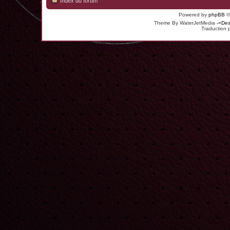
Index du forum
Powered by
phpBB
©
Theme By WaterJetMedia
-=Des
Traduction 