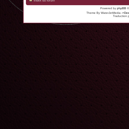
Index du forum
Powered by
phpBB
©
Theme By WaterJetMedia
-=Des
Traduction 