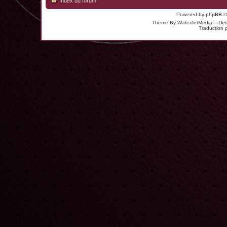
Index du forum
Powered by
phpBB
©
Theme By WaterJetMedia
-=Des
Traduction 