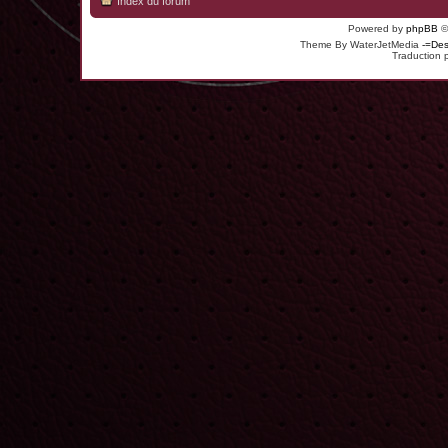
Index du forum
Powered by
phpBB
©
Theme By WaterJetMedia
-=Des
Traduction 