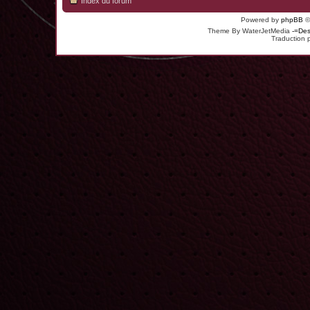
Index du forum
Powered by
phpBB
©
Theme By WaterJetMedia
-=Des
Traduction 