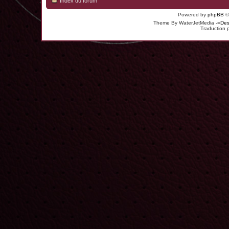
Index du forum
Powered by
phpBB
©
Theme By WaterJetMedia
-=Des
Traduction 