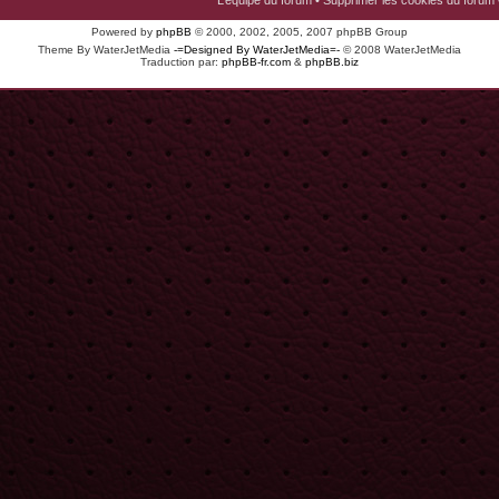
L’équipe du forum
•
Supprimer les cookies du forum
Powered by
phpBB
© 2000, 2002, 2005, 2007 phpBB Group
Theme By WaterJetMedia
-=Designed By WaterJetMedia=-
© 2008 WaterJetMedia
Traduction par:
phpBB-fr.com
&
phpBB.biz