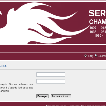
Searc
FAQ
passe
ompte. Si vous ne l’avez pas
teur, il s’agit de l’adresse que
cription.