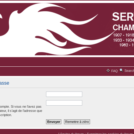
Searc
FAQ
passe
ompte. Si vous ne l’avez pas
teur, il s’agit de l’adresse que
cription.