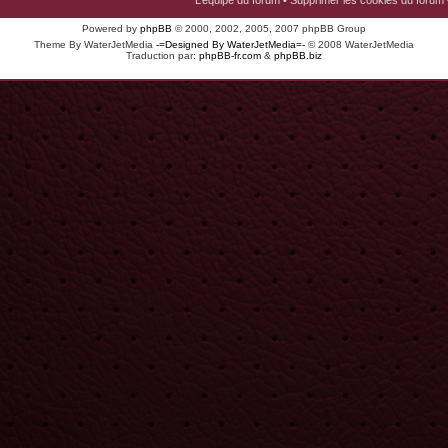
L’équipe du forum
•
Supprimer les cookies du forum
Powered by
phpBB
© 2000, 2002, 2005, 2007 phpBB Group
Theme By WaterJetMedia
-=Designed By WaterJetMedia=-
© 2008 WaterJetMedia
Traduction par:
phpBB-fr.com
&
phpBB.biz