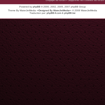
L’équipe du forum
•
Supprimer les cookies du forum
Powered by
phpBB
© 2000, 2002, 2005, 2007 phpBB Group
Theme By WaterJetMedia
-=Designed By WaterJetMedia=-
© 2008 WaterJetMedia
Traduction par:
phpBB-fr.com
&
phpBB.biz