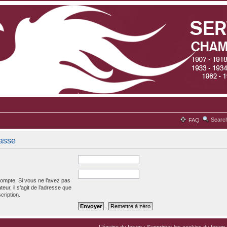
Searc
FAQ
passe
ompte. Si vous ne l’avez pas
teur, il s’agit de l’adresse que
cription.