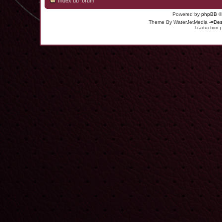
Index du forum
Powered by
phpBB
©
Theme By WaterJetMedia
-=Des
Traduction 