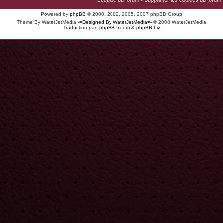
L’équipe du forum
•
Supprimer les cookies du forum
Powered by
phpBB
© 2000, 2002, 2005, 2007 phpBB Group
Theme By WaterJetMedia
-=Designed By WaterJetMedia=-
© 2008 WaterJetMedia
Traduction par:
phpBB-fr.com
&
phpBB.biz