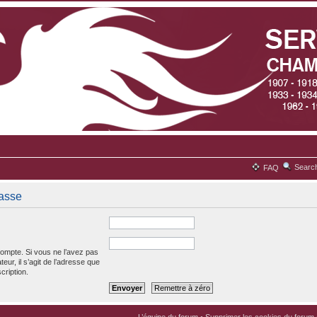
Searc
FAQ
passe
ompte. Si vous ne l’avez pas
teur, il s’agit de l’adresse que
cription.