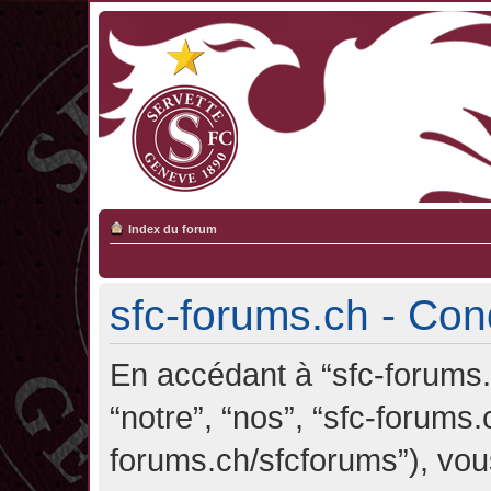
Index du forum
sfc-forums.ch - Cond
En accédant à “sfc-forums.c
“notre”, “nos”, “sfc-forums.
forums.ch/sfcforums”), vou