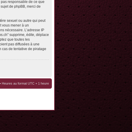
st pas responsable de ce que
 sujet de phpBB, merci de
tère sexuel ou autre qui peut
eut vous mener à un
ons nécessaire. L’adresse IP
ms.ch” supprime, édite, déplace
ptez que toutes les
oient pas diffusées à une
 cas de tentative de piratage
• Heures au format UTC + 1 heure