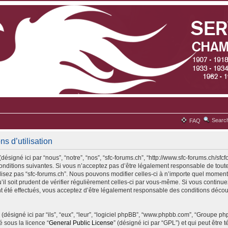
Searc
FAQ
ns d’utilisation
désigné ici par “nous”, “notre”, “nos”, “sfc-forums.ch”, “http://www.sfc-forums.ch/sfc
ditions suivantes. Si vous n’acceptez pas d’être légalement responsable de toute
ilisez pas “sfc-forums.ch”. Nous pouvons modifier celles-ci à n’importe quel moment
il soit prudent de vérifier régulièrement celles-ci par vous-même. Si vous continuez 
 été effectués, vous acceptez d’être légalement responsable des conditions découl
(désigné ici par “ils”, “eux”, “leur”, “logiciel phpBB”, “www.phpbb.com”, “Groupe p
é sous la licence “
General Public License
” (désigné ici par “GPL”) et qui peut être