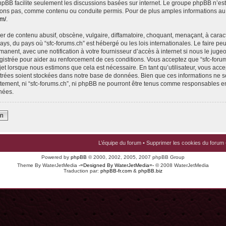
 phpBB facilite seulement les discussions basées sur internet. Le groupe phpBB n’e
ons pas, comme contenu ou conduite permis. Pour de plus amples informations au
om/
.
r de contenu abusif, obscène, vulgaire, diffamatoire, choquant, menaçant, à carac
pays, du pays où “sfc-forums.ch” est hébergé ou les lois internationales. Le faire p
nent, avec une notification à votre fournisseur d’accès à internet si nous le juge
istrée pour aider au renforcement de ces conditions. Vous acceptez que “sfc-foru
jet lorsque nous estimons que cela est nécessaire. En tant qu’utilisateur, vous acce
trées soient stockées dans notre base de données. Bien que ces informations ne s
ntement, ni “sfc-forums.ch”, ni phpBB ne pourront être tenus comme responsables en
nées.
on
L’équipe du forum
•
Supprimer les cookies du forum
Powered by
phpBB
© 2000, 2002, 2005, 2007 phpBB Group
Theme By WaterJetMedia
-=Designed By WaterJetMedia=-
© 2008 WaterJetMedia
Traduction par:
phpBB-fr.com
&
phpBB.biz