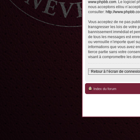
www.phpbb.com
. Le logiciel
nous acceptons et/ou n’accept
consulter:
http://www.phpbb.c
Vous acceptez de ne pas publie
transgresser les lois de votre 
bannissement immédiat et perma
de tous les messages est enreg
ou verrouille n’importe quel su
informations que vous avez en
tierce partie sans votre conse
visant à compromettre les don
Retour à l’écran de connexi
Index du forum