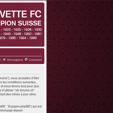
h
M’enregistrer
Connexion
forums”), vous acceptez d’être
s les conditions suivantes,
 et nous ferons tout pour que
d’utiliser “sfc-forums.ch”
ant des mises à jour et/ou
hpBB”, “Equipes phpBB”) qui est
 téléchargé depuis