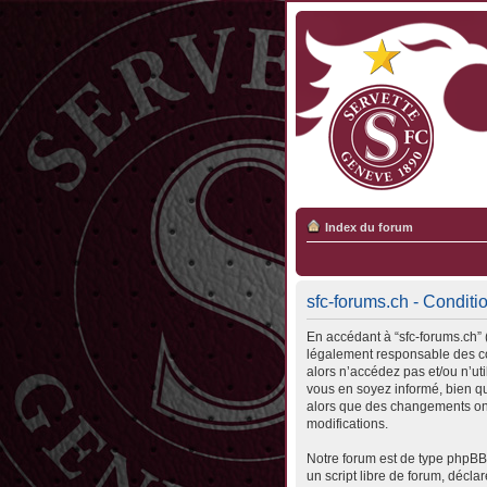
Index du forum
sfc-forums.ch - Conditio
En accédant à “sfc-forums.ch” (
légalement responsable des con
alors n’accédez pas et/ou n’ut
vous en soyez informé, bien qu’
alors que des changements ont
modifications.
Notre forum est de type phpBB 
un script libre de forum, déclar