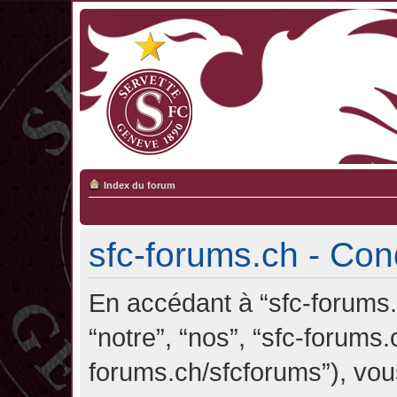
Index du forum
sfc-forums.ch - Cond
En accédant à “sfc-forums.c
“notre”, “nos”, “sfc-forums.
forums.ch/sfcforums”), vou