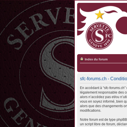
Index du forum
sfc-forums.ch - Conditio
En accédant à “sfc-forums.ch” (
légalement responsable des con
alors n’accédez pas et/ou n’ut
vous en soyez informé, bien qu’
alors que des changements ont
modifications.
Notre forum est de type phpBB 
un script libre de forum, déclar