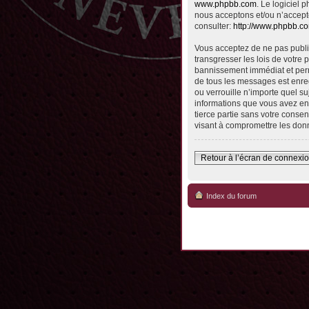
www.phpbb.com
. Le logiciel
nous acceptons et/ou n’accept
consulter:
http://www.phpbb.c
Vous acceptez de ne pas publie
transgresser les lois de votre 
bannissement immédiat et perma
de tous les messages est enreg
ou verrouille n’importe quel su
informations que vous avez en
tierce partie sans votre conse
visant à compromettre les don
Retour à l’écran de connexi
Index du forum