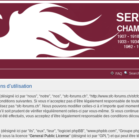
Searc
FAQ
ns d’utilisation
désigné ici par “nous”, “notre”, “nos”, “sfc-forums.ch”, “http://www.sfc-forums.ch/sfc
ditions suivantes. Si vous n’acceptez pas d’être légalement responsable de toute
ilisez pas “sfc-forums.ch”. Nous pouvons modifier celles-ci à n’importe quel moment
il soit prudent de vérifier régulièrement celles-ci par vous-même. Si vous continuez 
 été effectués, vous acceptez d’être légalement responsable des conditions découl
(désigné ici par “ils”, “eux”, “leur”, “logiciel phpBB”, “www.phpbb.com”, “Groupe p
é sous la licence “
General Public License
” (désigné ici par “GPL”) et qui peut être