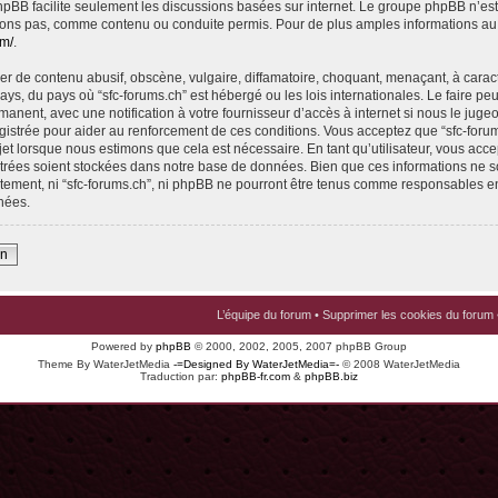
 phpBB facilite seulement les discussions basées sur internet. Le groupe phpBB n’e
ons pas, comme contenu ou conduite permis. Pour de plus amples informations au
om/
.
r de contenu abusif, obscène, vulgaire, diffamatoire, choquant, menaçant, à carac
pays, du pays où “sfc-forums.ch” est hébergé ou les lois internationales. Le faire p
nent, avec une notification à votre fournisseur d’accès à internet si nous le juge
istrée pour aider au renforcement de ces conditions. Vous acceptez que “sfc-foru
jet lorsque nous estimons que cela est nécessaire. En tant qu’utilisateur, vous acce
trées soient stockées dans notre base de données. Bien que ces informations ne s
ntement, ni “sfc-forums.ch”, ni phpBB ne pourront être tenus comme responsables en
nées.
on
L’équipe du forum
•
Supprimer les cookies du forum
Powered by
phpBB
© 2000, 2002, 2005, 2007 phpBB Group
Theme By WaterJetMedia
-=Designed By WaterJetMedia=-
© 2008 WaterJetMedia
Traduction par:
phpBB-fr.com
&
phpBB.biz