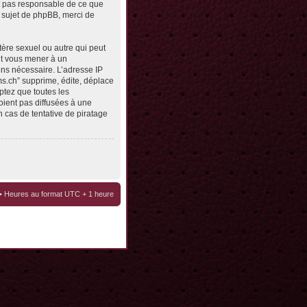
st pas responsable de ce que
 sujet de phpBB, merci de
tère sexuel ou autre qui peut
eut vous mener à un
ons nécessaire. L’adresse IP
ms.ch” supprime, édite, déplace
ptez que toutes les
oient pas diffusées à une
 cas de tentative de piratage
• Heures au format UTC + 1 heure