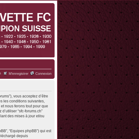
h
M’enregistrer
Connexion
forums”), vous acceptez d’être
s les conditions suivantes,
 et nous ferons tout pour que
d’utiliser “sfc-forums.ch”
ant des mises à jour et/ou
hpBB”, “Equipes phpBB”) qui est
 téléchargé depuis