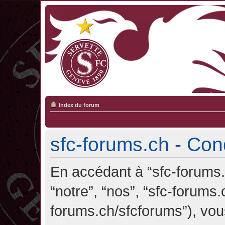
Index du forum
sfc-forums.ch - Cond
En accédant à “sfc-forums.c
“notre”, “nos”, “sfc-forums.
forums.ch/sfcforums”), vou