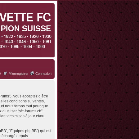
h
M’enregistrer
Connexion
forums”), vous acceptez d’être
s les conditions suivantes,
 et nous ferons tout pour que
d’utiliser “sfc-forums.ch”
ant des mises à jour et/ou
hpBB”, “Equipes phpBB”) qui est
 téléchargé depuis