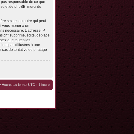
st pas responsable de ce que
 sujet de phpBB, merci de
tère sexuel ou autre qui peut
eut vous mener à un
ons nécessaire. L’adresse IP
ms.ch” supprime, édite, déplace
ptez que toutes les
oient pas diffusées à une
 cas de tentative de piratage
• Heures au format UTC + 1 heure