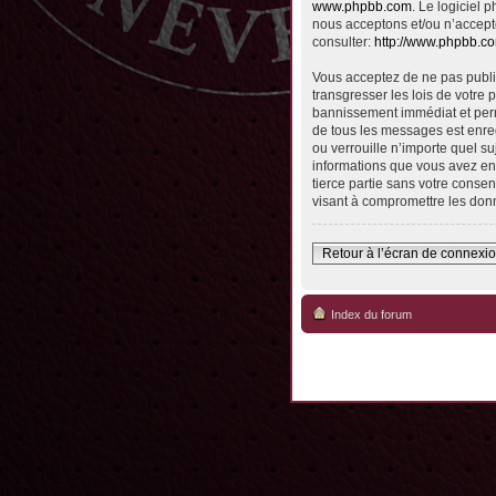
www.phpbb.com
. Le logiciel
nous acceptons et/ou n’accept
consulter:
http://www.phpbb.c
Vous acceptez de ne pas publie
transgresser les lois de votre 
bannissement immédiat et perma
de tous les messages est enreg
ou verrouille n’importe quel su
informations que vous avez en
tierce partie sans votre conse
visant à compromettre les don
Retour à l’écran de connexi
Index du forum