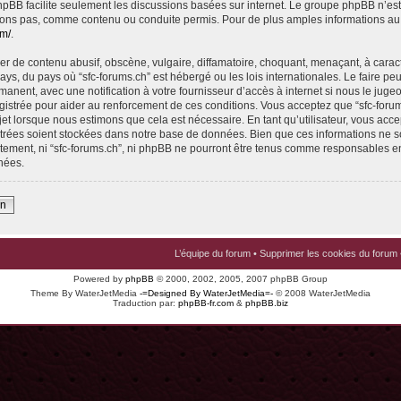
 phpBB facilite seulement les discussions basées sur internet. Le groupe phpBB n’e
ons pas, comme contenu ou conduite permis. Pour de plus amples informations au
om/
.
r de contenu abusif, obscène, vulgaire, diffamatoire, choquant, menaçant, à carac
pays, du pays où “sfc-forums.ch” est hébergé ou les lois internationales. Le faire p
nent, avec une notification à votre fournisseur d’accès à internet si nous le juge
istrée pour aider au renforcement de ces conditions. Vous acceptez que “sfc-foru
jet lorsque nous estimons que cela est nécessaire. En tant qu’utilisateur, vous acce
trées soient stockées dans notre base de données. Bien que ces informations ne s
ntement, ni “sfc-forums.ch”, ni phpBB ne pourront être tenus comme responsables en
nées.
on
L’équipe du forum
•
Supprimer les cookies du forum
Powered by
phpBB
© 2000, 2002, 2005, 2007 phpBB Group
Theme By WaterJetMedia
-=Designed By WaterJetMedia=-
© 2008 WaterJetMedia
Traduction par:
phpBB-fr.com
&
phpBB.biz