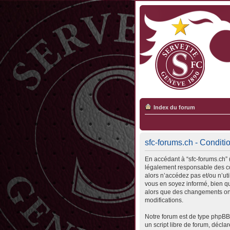
Index du forum
sfc-forums.ch - Conditio
En accédant à “sfc-forums.ch” (
légalement responsable des con
alors n’accédez pas et/ou n’ut
vous en soyez informé, bien qu’
alors que des changements ont
modifications.
Notre forum est de type phpBB 
un script libre de forum, déclar