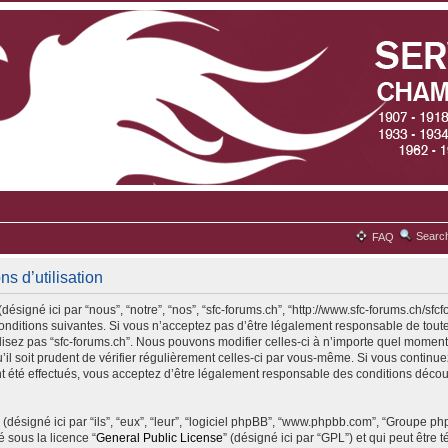
Searc
FAQ
ns d’utilisation
désigné ici par “nous”, “notre”, “nos”, “sfc-forums.ch”, “http://www.sfc-forums.ch/sfc
ditions suivantes. Si vous n’acceptez pas d’être légalement responsable de toute
ilisez pas “sfc-forums.ch”. Nous pouvons modifier celles-ci à n’importe quel moment
il soit prudent de vérifier régulièrement celles-ci par vous-même. Si vous continuez 
 été effectués, vous acceptez d’être légalement responsable des conditions découl
(désigné ici par “ils”, “eux”, “leur”, “logiciel phpBB”, “www.phpbb.com”, “Groupe p
é sous la licence “
General Public License
” (désigné ici par “GPL”) et qui peut être