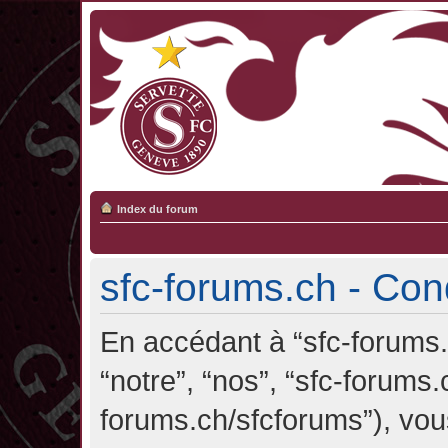
Index du forum
sfc-forums.ch - Cond
En accédant à “sfc-forums.c
“notre”, “nos”, “sfc-forums.
forums.ch/sfcforums”), vou