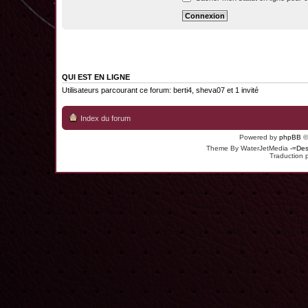
QUI EST EN LIGNE
Utilisateurs parcourant ce forum:
berti4
,
sheva07
et 1 invité
Index du forum
Powered by
phpBB
©
Theme By WaterJetMedia
-=Des
Traduction 