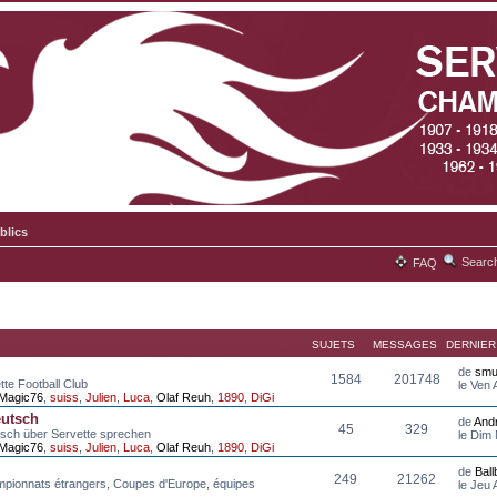
blics
Searc
FAQ
SUJETS
MESSAGES
DERNIE
de
smu
1584
201748
tte Football Club
le Ven
Magic76
,
suiss
,
Julien
,
Luca
,
Olaf Reuh
,
1890
,
DiGi
eutsch
de
And
45
329
tsch über Servette sprechen
le Dim
Magic76
,
suiss
,
Julien
,
Luca
,
Olaf Reuh
,
1890
,
DiGi
de
Bal
249
21262
mpionnats étrangers, Coupes d'Europe, équipes
le Jeu