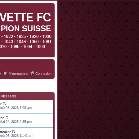
h
M’enregistrer
Connexion
R MESSAGE
r
 Aoû 07, 2026 7:08 am
rea
 Mai 04, 2025 2:35 pm
lbreaker
 Aoû 06, 2026 11:41 am