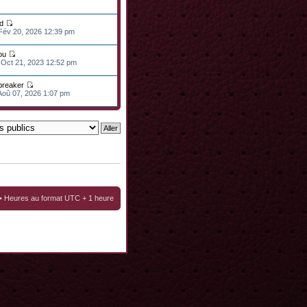
d
 Fév 20, 2026 12:39 pm
ou
 Oct 21, 2023 12:52 pm
lbreaker
 Aoû 07, 2026 1:07 pm
• Heures au format UTC + 1 heure