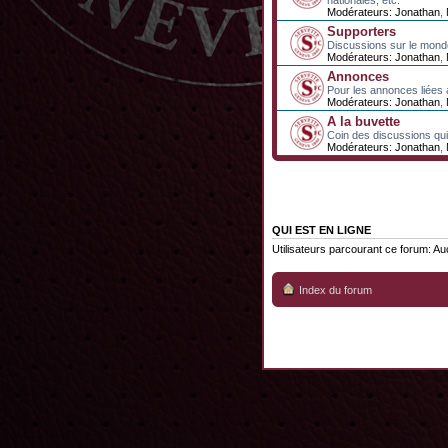
nationales, etc.
Modérateurs:
Jonathan
,
Supporters
Discussions sur le mond
Modérateurs:
Jonathan
,
Annonces
Pour les annonces liées 
Modérateurs:
Jonathan
,
A la buvette
Coin des discussions qui 
Modérateurs:
Jonathan
,
QUI EST EN LIGNE
Utilisateurs parcourant ce forum: Aucu
Index du forum