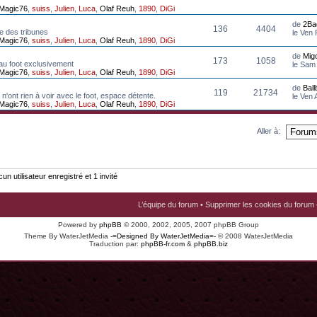
Magic76
,
suiss
,
Julien
,
Luca
,
Olaf Reuh
,
1890
,
DiGi
de
2Ba
136
4404
e des tribunes
le Ven
Magic76
,
suiss
,
Julien
,
Luca
,
Olaf Reuh
,
1890
,
DiGi
de
Mig
173
1058
au foot exclusivement
le Sam
Magic76
,
suiss
,
Julien
,
Luca
,
Olaf Reuh
,
1890
,
DiGi
de
Bal
119
21734
n'ont rien à voir avec le foot, espace détente.
le Ven
Magic76
,
suiss
,
Julien
,
Luca
,
Olaf Reuh
,
1890
,
DiGi
Aller à:
n utilisateur enregistré et 1 invité
L’équipe du forum
•
Supprimer les cookies du forum
Powered by
phpBB
© 2000, 2002, 2005, 2007 phpBB Group
Theme By WaterJetMedia
-=Designed By WaterJetMedia=-
© 2008 WaterJetMedia
Traduction par:
phpBB-fr.com
&
phpBB.biz