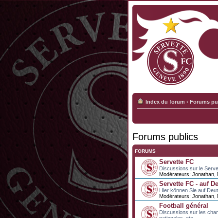
Index du forum
‹
Forums pu
Forums publics
FORUMS
Servette FC
Discussions sur le Serve
Modérateurs:
Jonathan
,
Servette FC - auf D
Hier können Sie auf Deu
Modérateurs:
Jonathan
,
Football général
Discussions sur les cha