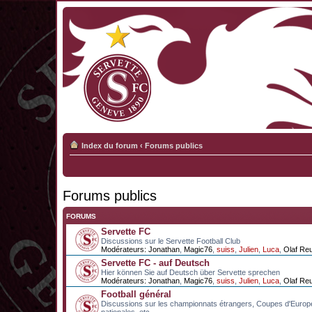
Index du forum
‹
Forums publics
Forums publics
FORUMS
Servette FC
Discussions sur le Servette Football Club
Modérateurs:
Jonathan
,
Magic76
,
suiss
,
Julien
,
Luca
,
Olaf Re
Servette FC - auf Deutsch
Hier können Sie auf Deutsch über Servette sprechen
Modérateurs:
Jonathan
,
Magic76
,
suiss
,
Julien
,
Luca
,
Olaf Re
Football général
Discussions sur les championnats étrangers, Coupes d'Europ