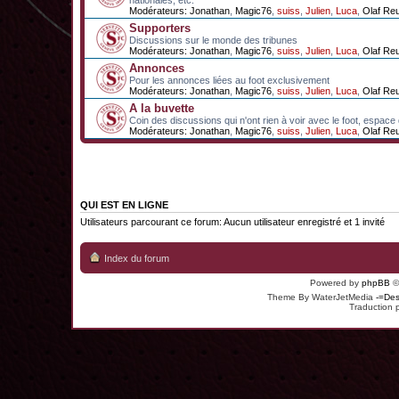
nationales, etc.
Modérateurs:
Jonathan
,
Magic76
,
suiss
,
Julien
,
Luca
,
Olaf Re
Supporters
Discussions sur le monde des tribunes
Modérateurs:
Jonathan
,
Magic76
,
suiss
,
Julien
,
Luca
,
Olaf Re
Annonces
Pour les annonces liées au foot exclusivement
Modérateurs:
Jonathan
,
Magic76
,
suiss
,
Julien
,
Luca
,
Olaf Re
A la buvette
Coin des discussions qui n'ont rien à voir avec le foot, espace
Modérateurs:
Jonathan
,
Magic76
,
suiss
,
Julien
,
Luca
,
Olaf Re
QUI EST EN LIGNE
Utilisateurs parcourant ce forum: Aucun utilisateur enregistré et 1 invité
Index du forum
Powered by
phpBB
©
Theme By WaterJetMedia
-=Des
Traduction 