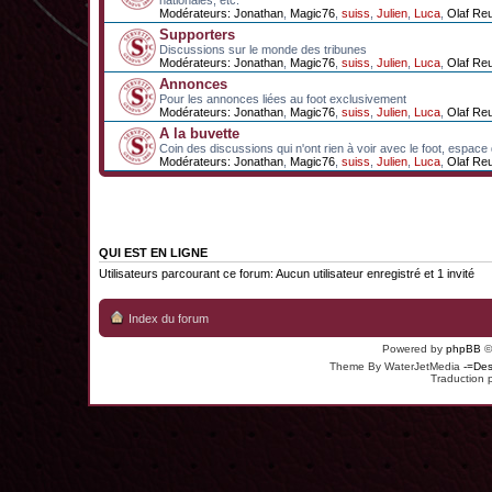
nationales, etc.
Modérateurs:
Jonathan
,
Magic76
,
suiss
,
Julien
,
Luca
,
Olaf Re
Supporters
Discussions sur le monde des tribunes
Modérateurs:
Jonathan
,
Magic76
,
suiss
,
Julien
,
Luca
,
Olaf Re
Annonces
Pour les annonces liées au foot exclusivement
Modérateurs:
Jonathan
,
Magic76
,
suiss
,
Julien
,
Luca
,
Olaf Re
A la buvette
Coin des discussions qui n'ont rien à voir avec le foot, espace
Modérateurs:
Jonathan
,
Magic76
,
suiss
,
Julien
,
Luca
,
Olaf Re
QUI EST EN LIGNE
Utilisateurs parcourant ce forum: Aucun utilisateur enregistré et 1 invité
Index du forum
Powered by
phpBB
©
Theme By WaterJetMedia
-=Des
Traduction 