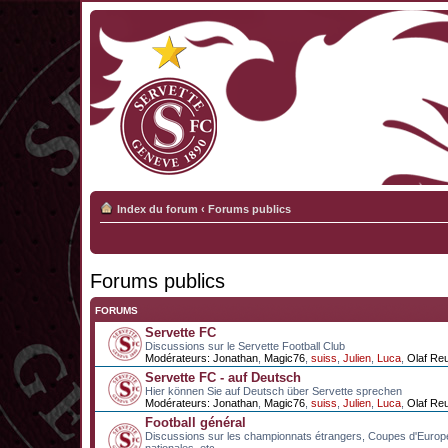
Index du forum
‹
Forums publics
Forums publics
FORUMS
Servette FC
Discussions sur le Servette Football Club
Modérateurs:
Jonathan
,
Magic76
,
suiss
,
Julien
,
Luca
,
Olaf Re
Servette FC - auf Deutsch
Hier können Sie auf Deutsch über Servette sprechen
Modérateurs:
Jonathan
,
Magic76
,
suiss
,
Julien
,
Luca
,
Olaf Re
Football général
Discussions sur les championnats étrangers, Coupes d'Europ