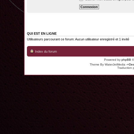
QUI EST EN LIGNE
Utilisateurs parcourant ce forum: Aucun utilisateur enregistré et 1 invité
Index du forum
Powered by
phpBB
©
Theme By WaterJetMedia
-=Des
Traduction 