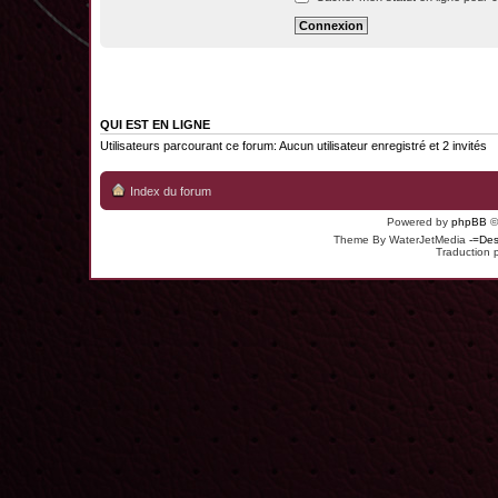
QUI EST EN LIGNE
Utilisateurs parcourant ce forum: Aucun utilisateur enregistré et 2 invités
Index du forum
Powered by
phpBB
©
Theme By WaterJetMedia
-=Des
Traduction 