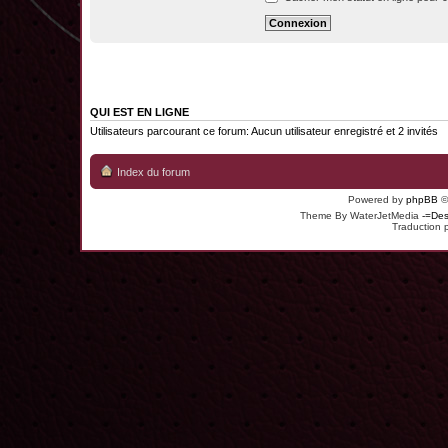
QUI EST EN LIGNE
Utilisateurs parcourant ce forum: Aucun utilisateur enregistré et 2 invités
Index du forum
Powered by
phpBB
©
Theme By WaterJetMedia
-=Des
Traduction 