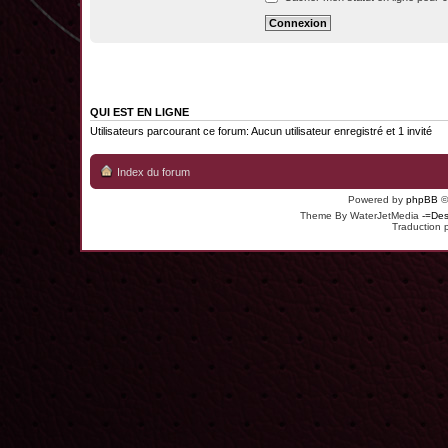
QUI EST EN LIGNE
Utilisateurs parcourant ce forum: Aucun utilisateur enregistré et 1 invité
Index du forum
Powered by
phpBB
©
Theme By WaterJetMedia
-=Des
Traduction 