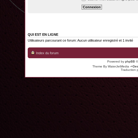
QUI EST EN LIGNE
Utilisateurs parcourant ce forum: Aucun utilisateur enregistré et 1 invité
Index du forum
Powered by
phpBB
©
Theme By WaterJetMedia
-=Des
Traduction 