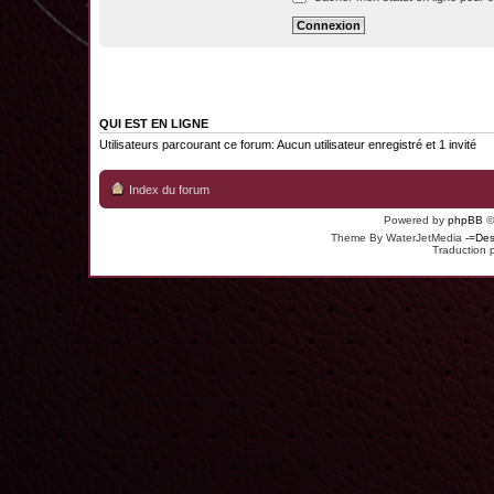
QUI EST EN LIGNE
Utilisateurs parcourant ce forum: Aucun utilisateur enregistré et 1 invité
Index du forum
Powered by
phpBB
©
Theme By WaterJetMedia
-=Des
Traduction 