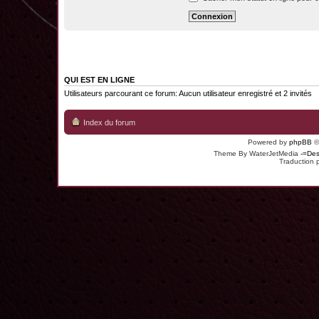
QUI EST EN LIGNE
Utilisateurs parcourant ce forum: Aucun utilisateur enregistré et 2 invités
Index du forum
Powered by
phpBB
©
Theme By WaterJetMedia
-=Des
Traduction 