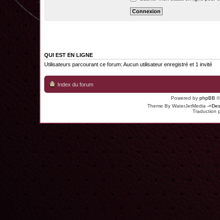
QUI EST EN LIGNE
Utilisateurs parcourant ce forum: Aucun utilisateur enregistré et 1 invité
Index du forum
Powered by
phpBB
©
Theme By WaterJetMedia
-=Des
Traduction 