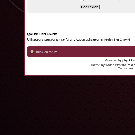
QUI EST EN LIGNE
Utilisateurs parcourant ce forum: Aucun utilisateur enregistré et 1 invité
Index du forum
Powered by
phpBB
©
Theme By WaterJetMedia
-=Des
Traduction 