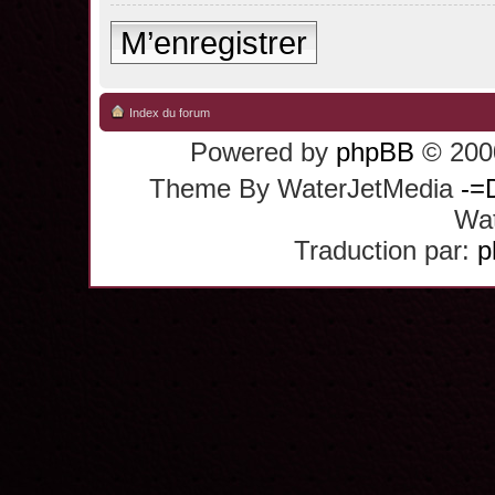
M’enregistrer
Index du forum
Powered by
phpBB
© 2000
Theme By WaterJetMedia
-=
Wat
Traduction par:
p