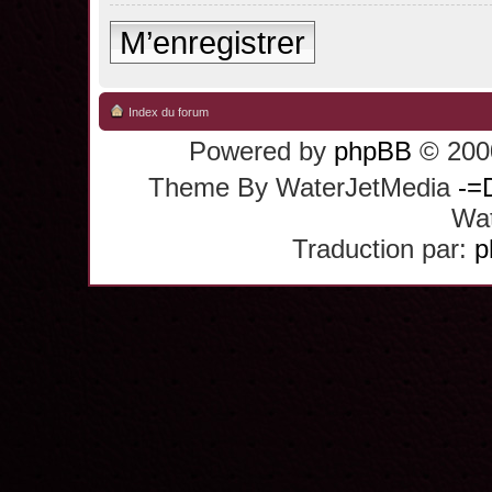
M’enregistrer
Index du forum
Powered by
phpBB
© 2000
Theme By WaterJetMedia
-=
Wat
Traduction par:
p