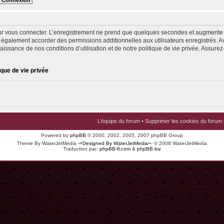
ur vous connecter. L’enregistrement ne prend que quelques secondes et augmente v
 également accorder des permissions additionnelles aux utilisateurs enregistrés. Av
issance de nos conditions d’utilisation et de notre politique de vie privée. Assurez-
ique de vie privée
L’équipe du forum
•
Supprimer les cookies du forum
Powered by
phpBB
© 2000, 2002, 2005, 2007 phpBB Group
Theme By WaterJetMedia
-=Designed By WaterJetMedia=-
© 2008 WaterJetMedia
Traduction par:
phpBB-fr.com
&
phpBB.biz