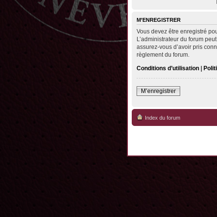
M’ENREGISTRER
Vous devez être enregistré po
L’administrateur du forum peut
assurez-vous d’avoir pris conna
règlement du forum.
Conditions d’utilisation
|
Polit
M’enregistrer
Index du forum