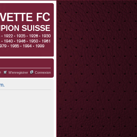
h
M’enregistrer
Connexion
um.